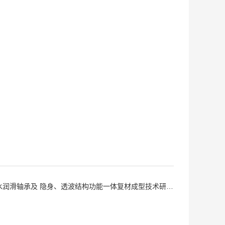
及 隐身、透波结构功能一体复材成型技术研究和研发平台建设-- DG成型模具装备