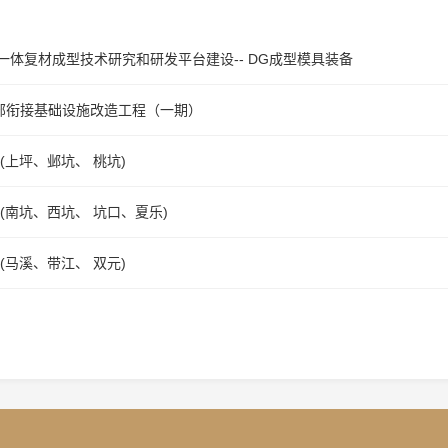
体复材成型技术研究和研发平台建设-- DG成型模具装备
部衔接基础设施改造工程（一期）
上坪、邺坑、 桃坑)
南坑、西坑、 坑口、夏乐)
马溪、带江、 双元)