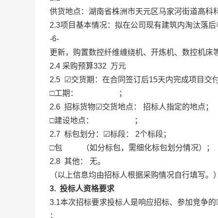
供货地点：湖南省株洲市天元区马家河街道高科科
2.3项目基本情况：拟在公司现有建筑内淘汰落
-6-
更新，购置数控纤维缠绕机、开炼机、数控机床
2.4 采购预算332 万元
2.5 ☑交货期：在合同签订后15天内完成项目交
□工期： ；
2.6 招标货物☑交货地点： 招标人指定的地点；
□建设地点： ；
2.7 标包划分：☑标段： 2个标段；
□包 （如分标包，需细化标包划分情况）；
2.8 其他： 无。
（以上信息均由招标人根据采购情况自行填写。
3. 投标人资格要求
3.1本次招标要求投标人是响应招标、参加竞争的
；