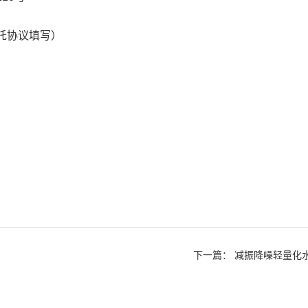
托协议填写）
下一篇：
减振降噪轻量化水润滑轴承