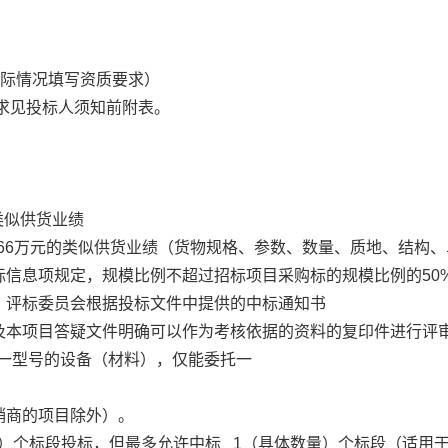
实际情况填写资质要求）
要求见投标人须知前附表。
类似供货业绩
6万元的类似供货业绩（货物规格、参数、数量、质地、结构、
标信息项规定，规模比例不超过招标项目采购标的规模比例的50
，评标委员会根据投标文件中提供的中标通知书
及本项目答疑文件明确可以作为考核依据的资料的复印件进行评
同一型号的设备（材料），仅能委托一
销商的项目除外）。
量）个标段投标，但最多允许中标 1（具体数量）个标段（适用