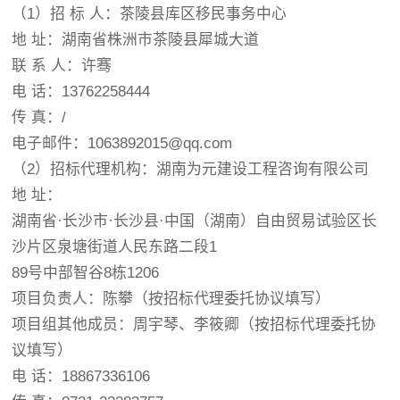
（1）招 标 人：茶陵县库区移民事务中心
地 址：湖南省株洲市茶陵县犀城大道
联 系 人：许骞
电 话：13762258444
传 真：/
电子邮件：1063892015@qq.com
（2）招标代理机构：湖南为元建设工程咨询有限公司
地 址：
湖南省·长沙市·长沙县·中国（湖南）自由贸易试验区长
沙片区泉塘街道人民东路二段1
89号中部智谷8栋1206
项目负责人：陈攀（按招标代理委托协议填写）
项目组其他成员：周宇琴、李筱卿（按招标代理委托协
议填写）
电 话：18867336106