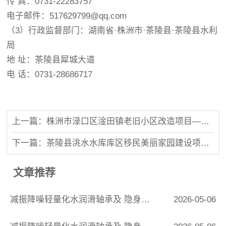
传 真：0731-22283757
电子邮件：517629799@qq.com
（3）行政监督部门：湖南省·株洲市·茶陵县·茶陵县水利
局
地 址：茶陵县犀城大道
电 话：0731-28686717
上一篇：株洲市渌口区淦田镇老旧小区改造项目——小区外部衔接基础设施改造工程（一期）
下一篇：茶陵县洮水水库库区移民美丽家园建设项目第4标段(南坑、西坑、 坑口、夏乐)
文章推荐
减振降噪轻量化水润滑轴承及 隐身、透波结构功能一体复材成型技术研究和研发平台建设-- 先进复材、减振降噪生产线成型及辅助设备设计及制造
2026-05-06