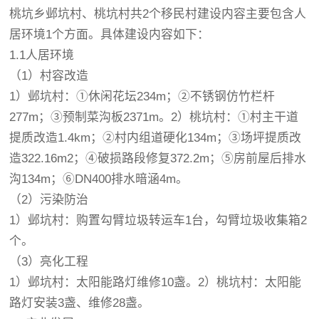
桃坑乡邺坑村、桃坑村共2个移民村建设内容主要包含人
居环境1个方面。具体建设内容如下：
1.1人居环境
（1）村容改造
1）邺坑村：①休闲花坛234m；②不锈钢仿竹栏杆
277m；③预制菜沟板2371m。2）桃坑村：①村主干道
提质改造1.4km；②村内组道硬化134m；③场坪提质改
造322.16m2；④破损路段修复372.2m；⑤房前屋后排水
沟134m；⑥DN400排水暗涵4m。
（2）污染防治
1）邺坑村：购置勾臂垃圾转运车1台，勾臂垃圾收集箱2
个。
（3）亮化工程
1）邺坑村：太阳能路灯维修10盏。2）桃坑村：太阳能
路灯安装3盏、维修28盏。